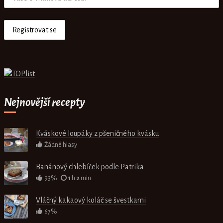
Nejnovější recepty
Kváskové loupáky z pšeničného kvásku
Žádné hlasy
Banánový chlebíček podle Patrika
93%
1
h
2
min
Vláčný kakaový koláč se švestkami
67%