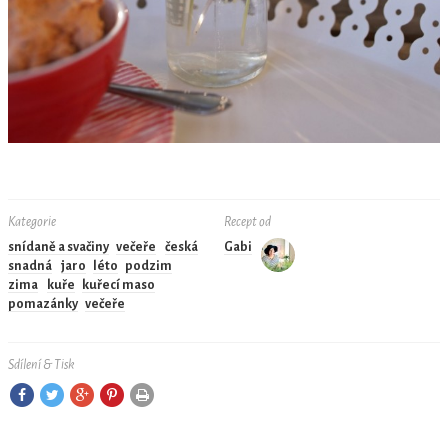
Kategorie
Recept od
snídaně a svačiny
večeře
česká
Gabi
snadná
jaro
léto
podzim
zima
kuře
kuřecí maso
pomazánky
večeře
Sdílení & Tisk