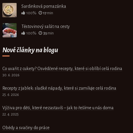
Sardinková pomazánka
100%
17
min
Těstovinový salát na cesty
100%
35
min
Nové články na blogu
Co uvařit z cukety? Osvědčené recepty, které si oblíbí celá rodina
30. 6. 2026
Recepty z jablek: sladké nápady, které si zamiluje celá rodina
25. 6. 2026
Výživa pro děti, které nezastavíš – jak to řešíme u nás doma
22. 4. 2025
Obědy a svačiny do práce