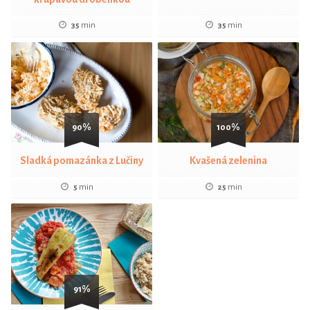
35
min
35
min
90%
100%
Sladká pomazánka z Lučiny
Kvašená zelenina
5
min
25
min
91%