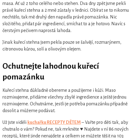
masa. Ať už z toho celého nebo stehen. Dva dny zpět jsme pekli
právě kuřecí stehna a 2 mně zůstaly v lednici. Obírat se to nikomu
nechtělo, tak mě druhý den napadla právě pomazánka. Nic
složitého, přidat pár ingrediencí, smíchat to a je hotovo. Navíc s
čerstvým pečivem naprostá lahoda.
Jinak kuřecí stehna jsem pekla pouze se šalvějí, rozmarýnem,
citronovou kůrou, solí a olivovým olejem.
Ochutnejte lahodnou kuřecí
pomazánku
Kuřecí stehna důkladně obereme a použijeme i kůži. Maso
rozmixujeme, přidáme všechny zbylé ingredience a ještě jednou
rozmixujeme. Ochutnáme, jestli je potřeba pomazánku případně
dosolit a můžeme podávat.
Už jste viděli
kuchařku RECEPTY DĚTEM
– Vařte pro děti tak, aby
chutnalo o vám? Pokud ne, tak mrkněte ♥ Najdete v ní 86 nových
receptů, které jinde nenajdete a celkem se můžete těšit na 103