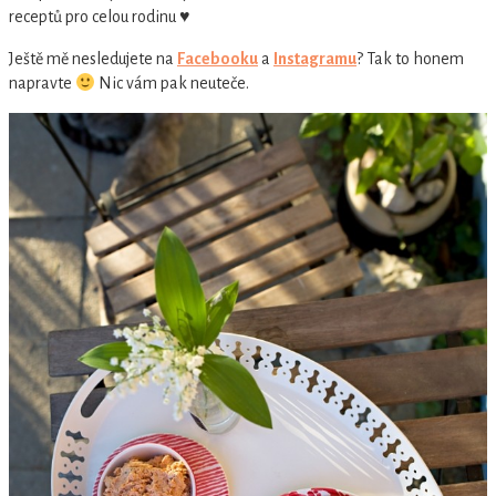
receptů pro celou rodinu ♥
Ještě mě nesledujete na
Facebooku
a
Instagramu
? Tak to honem
napravte
Nic vám pak neuteče.