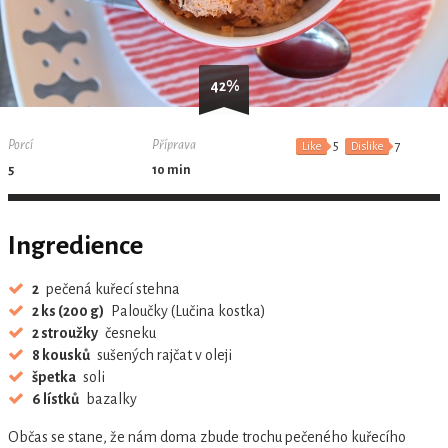
42%
Porcí
Příprava
5
7
Like
Dislike
5
10 min
Ingredience
2
pečená kuřecí stehna
2 ks (200 g)
Paloučky (Lučina kostka)
2 stroužky
česneku
8 kousků
sušených rajčat v oleji
špetka
soli
6 lístků
bazalky
Občas se stane, že nám doma zbude trochu pečeného kuřecího