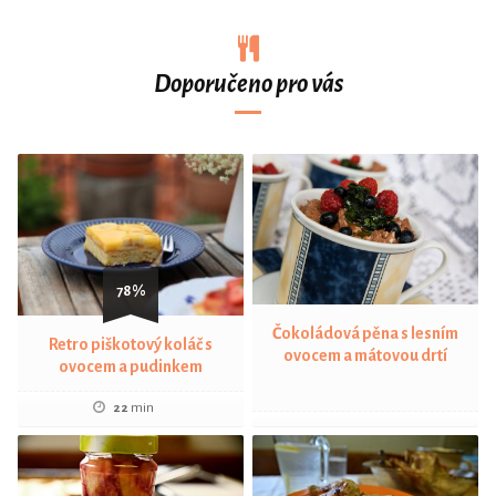
Doporučeno pro vás
78%
Čokoládová pěna s lesním
Retro piškotový koláč s
ovocem a mátovou drtí
ovocem a pudinkem
22
min