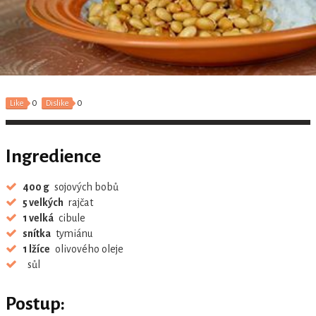
0
0
Like
Dislike
Ingredience
400 g
sojových bobů
5 velkých
rajčat
1 velká
cibule
snítka
tymiánu
1 lžíce
olivového oleje
sůl
Postup: