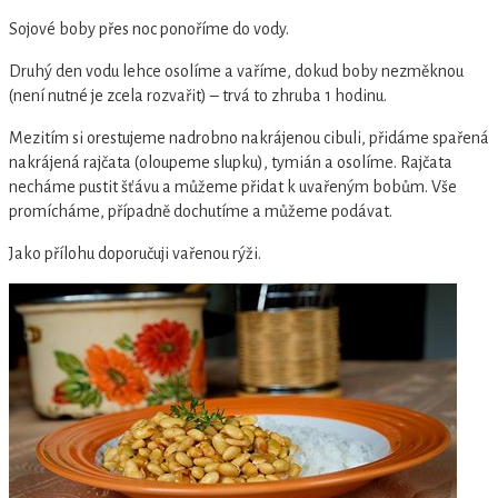
Sojové boby přes noc ponoříme do vody.
Druhý den vodu lehce osolíme a vaříme, dokud boby nezměknou
(není nutné je zcela rozvařit) – trvá to zhruba 1 hodinu.
Mezitím si orestujeme nadrobno nakrájenou cibuli, přidáme spařená
nakrájená rajčata (oloupeme slupku), tymián a osolíme. Rajčata
necháme pustit šťávu a můžeme přidat k uvařeným bobům. Vše
promícháme, případně dochutíme a můžeme podávat.
Jako přílohu doporučuji vařenou rýži.