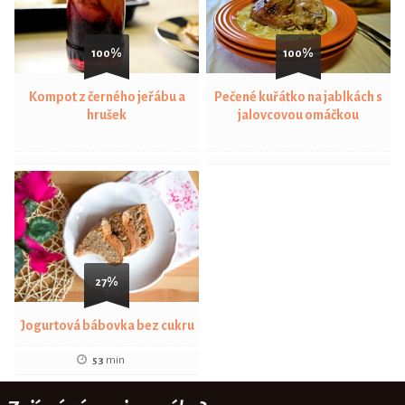
100%
100%
Kompot z černého jeřábu a
Pečené kuřátko na jablkách s
hrušek
jalovcovou omáčkou
27%
Jogurtová bábovka bez cukru
53
min