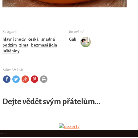
Kategorie
Recept od
hlavní chody
česká
snadná
Gabi
podzim
zima
bezmasá jídla
luštěniny
Sdílení & Tisk
Dejte vědět svým přátelům...
-->