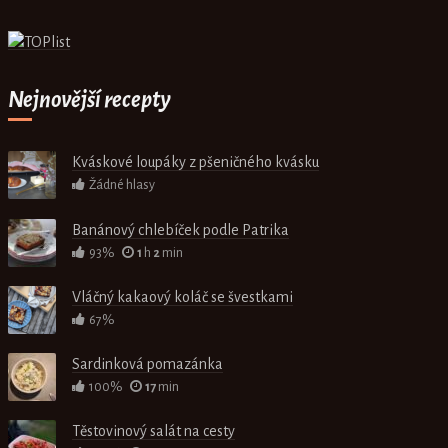
Nejnovější recepty
Kváskové loupáky z pšeničného kvásku
Žádné hlasy
Banánový chlebíček podle Patrika
93%
1
h
2
min
Vláčný kakaový koláč se švestkami
67%
Sardinková pomazánka
100%
17
min
Těstovinový salát na cesty