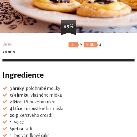
69%
Vaření
9
4
Like
Dislike
20 min
Ingredience
3 hrnky
polohrubé mouky
3/4 hrnku
vlažného mléka
2 lžíce
třtinového cukru
4 lžíce
rozpuštěného másla
20 g
čerstvého droždí
1
vejce
špetka
soli
1
bio vanilkový cukr