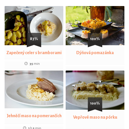
83%
100%
Zapečený celer s bramborami
Dýňová pomazánka
35
min
100%
Jehněčí maso na pomerančích
Vepřové maso na pórku
1
h
5
min