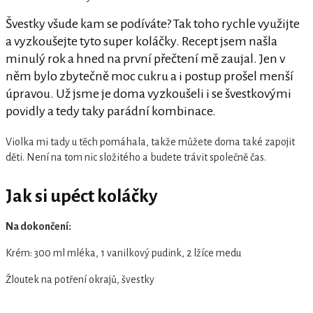
Švestky všude kam se podíváte? Tak toho rychle využijte
a vyzkoušejte tyto super koláčky. Recept jsem našla
minulý rok a hned na první přečtení mě zaujal. Jen v
něm bylo zbytečně moc cukru a i postup prošel menší
úpravou. Už jsme je doma vyzkoušeli i se švestkovými
povidly a tedy taky parádní kombinace.
Violka mi tady u těch pomáhala, takže můžete doma také zapojit
děti. Není na tom nic složitého a budete trávit společně čas.
Jak si upéct koláčky
Na dokončení:
Krém: 300 ml mléka, 1 vanilkový pudink, 2 lžíce medu
Žloutek na potření okrajů, švestky