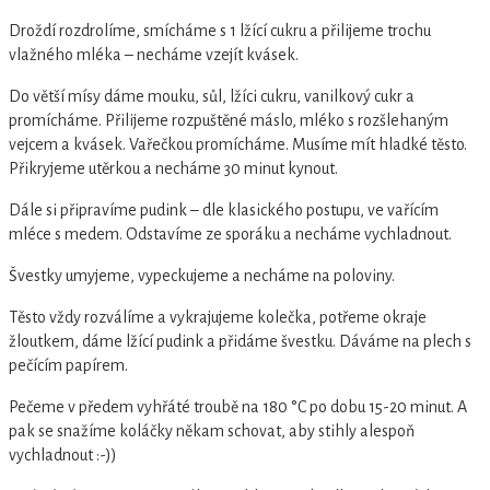
Droždí rozdrolíme, smícháme s 1 lžící cukru a přilijeme trochu
vlažného mléka – necháme vzejít kvásek.
Do větší mísy dáme mouku, sůl, lžíci cukru, vanilkový cukr a
promícháme. Přilijeme rozpuštěné máslo, mléko s rozšlehaným
vejcem a kvásek. Vařečkou promícháme. Musíme mít hladké těsto.
Přikryjeme utěrkou a necháme 30 minut kynout.
Dále si připravíme pudink – dle klasického postupu, ve vařícím
mléce s medem. Odstavíme ze sporáku a necháme vychladnout.
Švestky umyjeme, vypeckujeme a necháme na poloviny.
Těsto vždy rozválíme a vykrajujeme kolečka, potřeme okraje
žloutkem, dáme lžící pudink a přidáme švestku. Dáváme na plech s
pečícím papírem.
Pečeme v předem vyhřáté troubě na 180 °C po dobu 15-20 minut. A
pak se snažíme koláčky někam schovat, aby stihly alespoň
vychladnout :-))