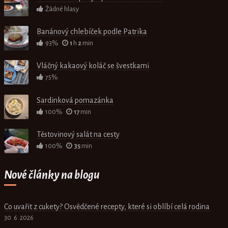
Žádné hlasy
Banánový chlebíček podle Patrika
93%
1
h
2
min
Vláčný kakaový koláč se švestkami
75%
Sardinková pomazánka
100%
17
min
Těstovinový salát na cesty
100%
35
min
Nové články na blogu
Co uvařit z cukety? Osvědčené recepty, které si oblíbí celá rodina
30. 6. 2026