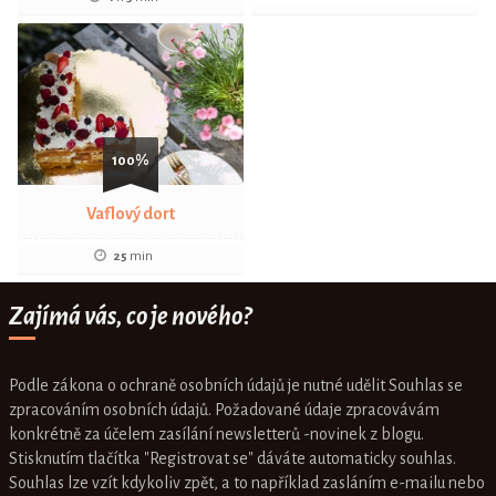
100%
Vaflový dort
25
min
Zajímá vás, co je nového?
Podle zákona o ochraně osobních údajů je nutné udělit Souhlas se
zpracováním osobních údajů. Požadované údaje zpracovávám
konkrétně za účelem zasílání newsletterů -novinek z blogu.
Stisknutím tlačítka "Registrovat se" dáváte automaticky souhlas.
Souhlas lze vzít kdykoliv zpět, a to například zasláním e-mailu nebo