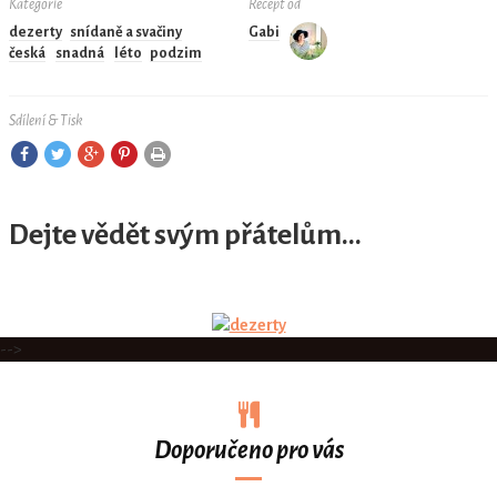
Kategorie
Recept od
dezerty
snídaně a svačiny
Gabi
česká
snadná
léto
podzim
Sdílení & Tisk
Dejte vědět svým přátelům...
-->
Doporučeno pro vás