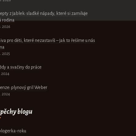
epty z jablek: sladké nápady, které si zamiluje
á rodina
6. 2026
iva pro děti, které nezastavíš – jak to řešíme u nás
ma
4. 2025
dy a svačiny do práce
1. 2024
enze: plynový gril Weber
7. 2024
pěchy blogu