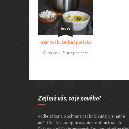
100%
Krémová kukuřičná polévka
23
min
9
ingredience
Zajímá vás, co je nového?
Podle zákona o ochraně osobních údajů je nutné
udělit Souhlas se zpracováním osobních údajů.
Požadované údaje zpracovávám konkrétně za úč