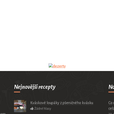
Nejnovější recepty
No
Kváskové loupáky z pšeničného kvásku
Co 
cel
Žádné hlasy
elem
30. 