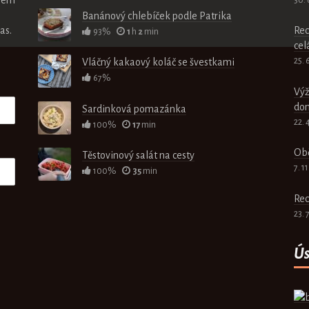
Banánový chlebíček podle Patrika
as.
Rec
93%
1
h
2
min
cel
25. 
Vláčný kakaový koláč se švestkami
67%
Výž
do
Sardinková pomazánka
22. 
100%
17
min
Obě
Těstovinový salát na cesty
7. 1
100%
35
min
Rec
23. 
Ús