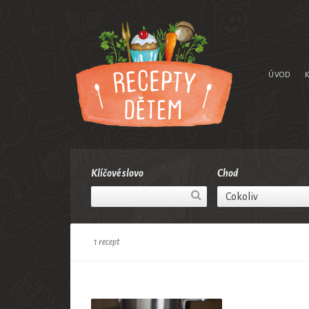
ÚVOD
Klíčové slovo
Chod
Cokoliv
1 recept