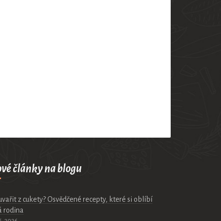
vé články na blogu
uvařit z cukety? Osvědčené recepty, které si oblíbí
á rodina
6. 2026