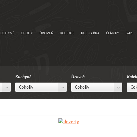
KUCHYNĚ
CHODY
ÚROVEŇ
KOLEKCE
KUCHAŘKA
ČLÁNKY
GABI
Kuchyně
Úroveň
Kolek
Cokoliv
Cokoliv
Cok